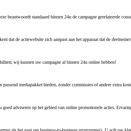
 Deze beantwoordt standaard binnen 24u de campagne gerelateerde con
ent dat de actiewebsite zich aanpast aan het apparaat dat de deelnemer
xibiliteit; wij kunnen uw campagne al binnen 24u online hebben!
n passend mediapakket bieden, zonder commissies of andere extra kost
u goed adviseren op het gebied van online promotionele acties. Ervarin
artner als het gaat om business-to-business programma's. U wilt uw kla