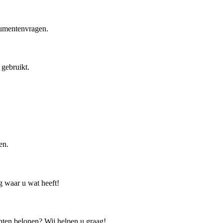
sumentenvragen.
 gebruikt.
en.
g waar u wat heeft!
nten belonen? Wij helpen u graag!